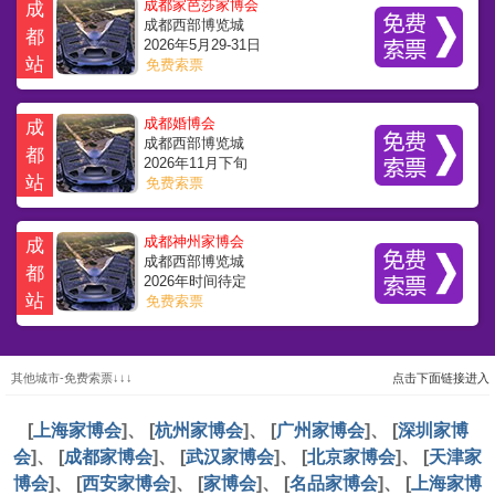
成都家芭莎家博会
成
成都西部博览城
都
2026年5月29-31日
站
免费索票
成都婚博会
成
成都西部博览城
都
2026年11月下旬
站
免费索票
成都神州家博会
成
成都西部博览城
都
2026年时间待定
站
免费索票
其他城市-免费索票↓↓↓
点击下面链接进入
[
上海家博会
]、 [
杭州家博会
]、 [
广州家博会
]、 [
深圳家博
会
]、 [
成都家博会
]、 [
武汉家博会
]、 [
北京家博会
]、 [
天津家
博会
]、 [
西安家博会
]、 [
家博会
]、 [
名品家博会
]、 [
上海家博