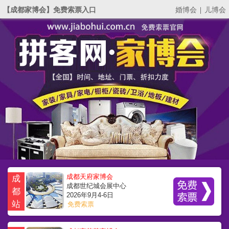
【成都家博会】免费索票入口
婚博会
|
儿博会
成都天府家博会
成
成都世纪城会展中心
都
2026年9月4-6日
站
免费索票